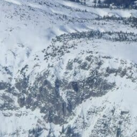
Burgl's Reformkost
LEDFactory
15 % Rabatt
Sonderkonditionen
DREI.at
AirportDriver
10% Rabatt