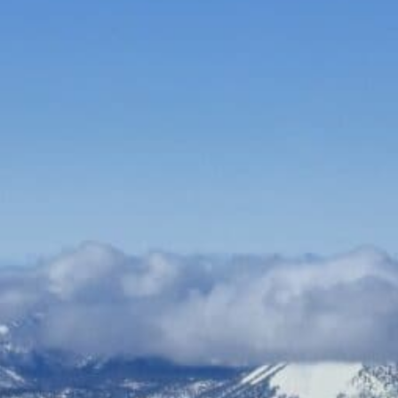
Bauen & Wohnen
Dienstleister
Essen & Trinken
Events & Kultur
Freizeit & Sport
Gutscheine
Online Shops
Shopping
Alle Kategorien
Schmuck Wien 3. Bezirk