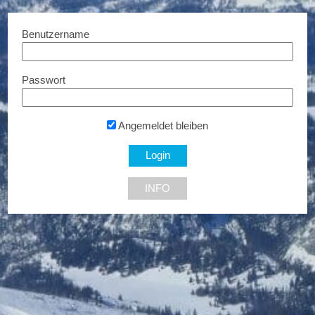
Benutzername
Passwort
Feichtinger Schmuckhandel
Zentrale
Bis zu 35% Rabatt...
Angemeldet bleiben
Zu den Filialen
INFO
NEU DABEI
10% Rabatt
€ 5,- Rabatt