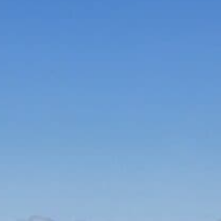
Bauen & Wohnen
Dienstleister
Essen & Trinken
Events & Kultur
Freizeit & Sport
Gutscheine
Online Shops
Shopping
Bekleidung online