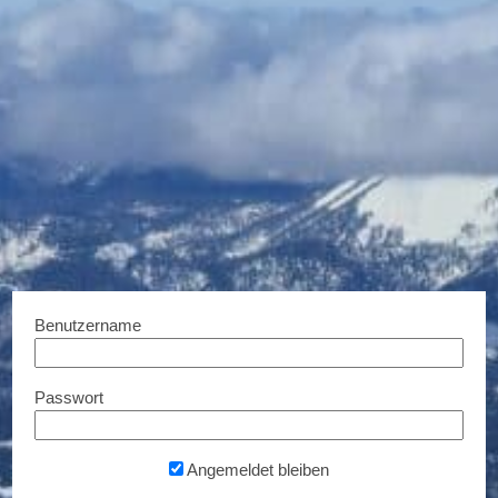
Gigasport
Bio-Badetücher & mehr –
LeStoff
10% Rabatt...
10% Rabatt...
Zu den Filialen
1120 Wien
Benutzername
Passwort
Gloriette Fashion GmbH
GREEN & GROW
Angemeldet bleiben
€ 10,- Rabatt...
10% Rabatt...