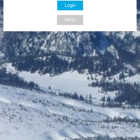
7551 Stegersbach
INFO
Personalshop
25% Rabatt...
NEU DABEI
Bis zu € 85,- Rabatt
Bis zu 5% Rabatt