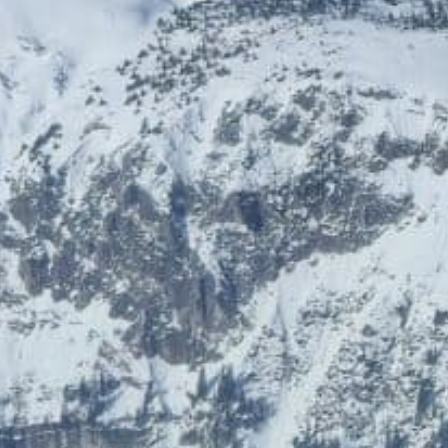
HelloFresh
HolidayTrex
20% Rabatt
12% Rabatt
BIOGENA-PETS
Ludwegs – zuckerfrei leben
€ 6,- Rabatt